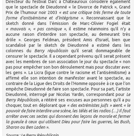
Directeur du festival Darc à Châteauroux considère également
que le spectacle de Dieudonné « le Divorce de Patrick », Grand
Prix de l’humour noir 2003
« est une critique très ferme de toute
forme d’antisémisme et d’intégrisme ».
Reconnaissant que le
sketch donné dans l’émission de Marc-Olivier Fogiel était
« mauvais », « pas comique »,
il estime néanmoins qu’il n’y a
aucune raison d’interdire son spectacle, au demeurant très
drôle ». Georges Feldman, président Amis d’Israël, bien que
scandalisé par le sketch de Dieudonné a estimé dans les
colonnes du
Berry républicain
qu’il serait dommageable de
censurer le spectacle. Il a cependant prévenu qu’il serait présent
avec les membres de son association le jour du spectacle « non
pas pour empêcher son bon déroulement mais pour discuter avec
les gens ». La Licra (ligue contre le racisme et l’antisémitisme) a
affirmé elle son intention de manifester avant le spectacle, au
contraire de la Ligue des Droits de l’Homme opposée à ce que l’on
empêche Dieudonné de faire son spectacle. Pour sa part, l’artiste
Dieudonné, interrogé par Nicolas Yardin, correspondant pour
Le
Berry Républicain,
a réitéré ses excuses aux personnes qu’il a pu
choquer, tout en déplorant que
« des extrémistes juifs »
aient
« le
pouvoir de faire interdire une scène, les télés et les radios (…) Il faut
arrêter avec ces sectes qui donnent des leçons de morale et fermer
la gueule à ceux qui utilisent Dieu pour faire les guerres, les Bush,
Sharon ou Ben Laden ».
Source : Le Berry Républicain.