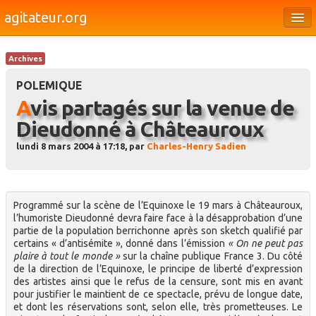
agitateur.org
Éditoriaux
Archives
Bourges & le Cher
POLEMIQUE
Société
Avis partagés sur la venue de
Dieudonné à Châteauroux
Culture
lundi 8 mars 2004 à 17:18, par
Charles-Henry Sadien
Médias
Dossiers
Programmé sur la scène de l’Equinoxe le 19 mars à Châteauroux,
Brèves
l’humoriste Dieudonné devra faire face à la désapprobation d’une
partie de la population berrichonne après son sketch qualifié par
certains « d’antisémite », donné dans l’émission
« On ne peut pas
plaire à tout le monde »
sur la chaîne publique France 3. Du côté
de la direction de l’Equinoxe, le principe de liberté d’expression
des artistes ainsi que le refus de la censure, sont mis en avant
pour justifier le maintient de ce spectacle, prévu de longue date,
et dont les réservations sont, selon elle, très prometteuses. Le