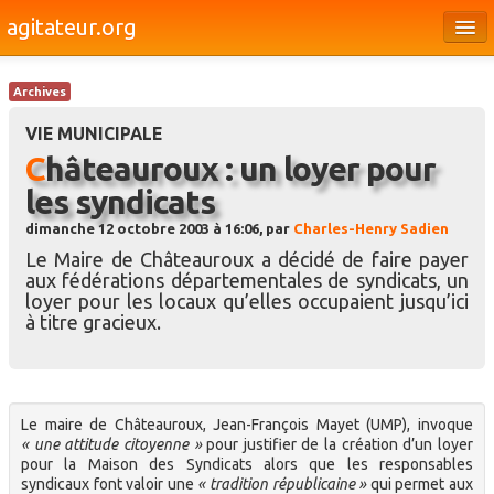
agitateur.org
Éditoriaux
Archives
Bourges & le Cher
VIE MUNICIPALE
Société
Châteauroux : un loyer pour
les syndicats
Culture
dimanche 12 octobre 2003 à 16:06, par
Charles-Henry Sadien
Médias
Le Maire de Châteauroux a décidé de faire payer
aux fédérations départementales de syndicats, un
Dossiers
loyer pour les locaux qu’elles occupaient jusqu’ici
à titre gracieux.
Brèves
Le maire de Châteauroux, Jean-François Mayet (UMP), invoque
« une attitude citoyenne »
pour justifier de la création d’un loyer
pour la Maison des Syndicats alors que les responsables
syndicaux font valoir une
« tradition républicaine »
qui permet aux