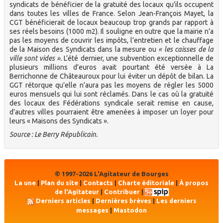
syndicats de bénéficier de la gratuité des locaux qu’ils occupent
dans toutes les villes de France. Selon Jean-François Mayet, la
CGT bénéficierait de locaux beaucoup trop grands par rapport à
ses réels besoins (1000 m2). Il souligne en outre que la mairie n’a
pas les moyens de couvrir les impôts, l’entretien et le chauffage
de la Maison des Syndicats dans la mesure ou
« les caisses de la
ville sont vides ».
L’été dernier, une subvention exceptionnelle de
plusieurs millions d’euros avait pourtant été versée à La
Berrichonne de Châteauroux pour lui éviter un dépôt de bilan. La
GGT rétorque qu’elle n’aura pas les moyens de régler les 5000
euros mensuels qui lui sont réclamés. Dans le cas où la gratuité
des locaux des Fédérations syndicale serait remise en cause,
d’autres villes pourraient être amenées à imposer un loyer pour
leurs « Maisons des Syndicats ».
Source : Le Berry Républicain.
© 1997-2026 L'Agitateur de Bourges
La une
|
Plan du site
|
Contacts
|
Charte éditoriale
|
À propos
de l'Agitateur
|
Contribuer
|
Derniers articles
|
Dernières brèves
|
Les derniers
messages
|
Mastodon