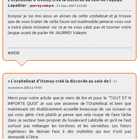
Lepeltier
-
jaurrey valeyre
- 31 mars 2007 à 02:00
bonjour je sui moi aussi un ancien de cette orphelinat et je trouve
que de nous traiter de cette facon est inadmisible jaimerai vous voir
a notre place monsieur sur ce je ne vous salut pas et tourner votre
langue avant de parler Mr JAURREY Valeyre
#6938
> L’orphelinat d’Osmoy créé la discorde au sein de l
- 11
novembre 2002 à 19:00
Merci pour votre article que je viens de lire et pour le "TOUT ET N
IMPORTE QUOI" Je suis une ancienne de l’Orphelinat et bien que
maintenant cet établissement accueille beaucoup de cas sociaux ce
qui vous gêne c’est plutôt je pense que cela risque de faire tâche
dans ce secteur bien propret du boulevard Lahitolle et qu’il ne faut
surtout pas mélanger les torchons et les serviettes. Les futurs
ingénieurs de demain face à des orphelins qui eux n’ont pas
demandé à l’être.