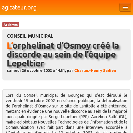
agitateur.org
Éditoriaux
Archives
Bourges & le Cher
CONSEIL MUNICIPAL
Société
L’orphelinat d’Osmoy créé la
discorde au sein de l’équipe
Culture
Lepeltier
Médias
samedi 26 octobre 2002 à 14:31, par
Charles-Henry Sadien
Dossiers
Brèves
Lors du Conseil municipal de Bourges qui s’est déroulé le
vendredi 25 octobre 2002 en séance publique, la délocalisation
de l’orphelinat d’Osmoy sur le site de Lahitolle a été entérinée,
mettant en évidence une nouvelle discorde au sein de la majorité
municipale dirigée par Serge Lepeltier (RPR). Aurélien Sallé (DL),
maire-adjoint aux Nouvelles Technologies de l’Information et de la
Communication avait fait part dans une interview accordée à
L’Agitateur de Bourges
le 12 octobre 2002, de sa profonde