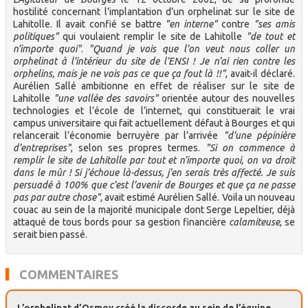
hostilité concernant l’implantation d’un orphelinat sur le site de
Lahitolle. Il avait confié se battre
"en interne"
contre
"ses amis
politiques"
qui voulaient remplir le site de Lahitolle
"de tout et
n’importe quoi"
.
"Quand je vois que l’on veut nous coller un
orphelinat à l’intérieur du site de l’ENSI ! Je n’ai rien contre les
orphelins, mais je ne vois pas ce que ça fout là !!"
, avait-il déclaré.
Aurélien Sallé ambitionne en effet de réaliser sur le site de
Lahitolle
"une vallée des savoirs"
orientée autour des nouvelles
technologies et l’école de l’internet, qui constituerait le vrai
campus universitaire qui fait actuellement défaut à Bourges et qui
relancerait l’économie berruyère par l’arrivée
"d’une pépinière
d’entreprises"
, selon ses propres termes.
"Si on commence à
remplir le site de Lahitolle par tout et n’importe quoi, on va droit
dans le mûr ! Si j’échoue là-dessus, j’en serais très affecté. Je suis
persuadé à 100% que c’est l’avenir de Bourges et que ça ne passe
pas par autre chose",
avait estimé Aurélien Sallé. Voila un nouveau
couac au sein de la majorité municipale dont Serge Lepeltier, déjà
attaqué de tous bords pour sa gestion financière
calamiteuse
, se
serait bien passé.
COMMENTAIRES
L’orphelinat d’Osmoy créé la discorde au sein de l’équipe