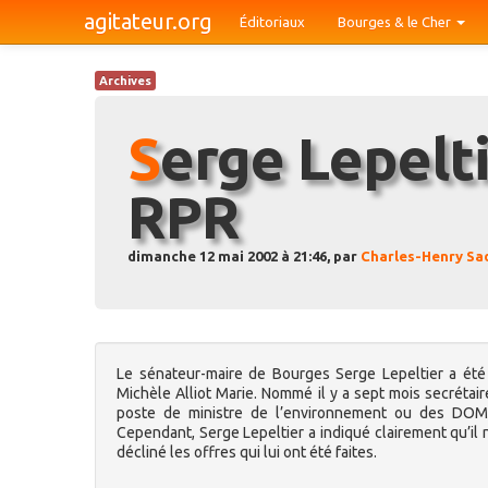
agitateur.org
Éditoriaux
Bourges & le Cher
Archives
Serge Lepeltier, président du
RPR
dimanche 12 mai 2002 à 21:46, par
Charles-Henry Sa
Le sénateur-maire de Bourges Serge Lepeltier a ét
Michèle Alliot Marie. Nommé il y a sept mois secréta
poste de ministre de l’environnement ou des DOM-
Cependant, Serge Lepeltier a indiqué clairement qu’il
décliné les offres qui lui ont été faites.