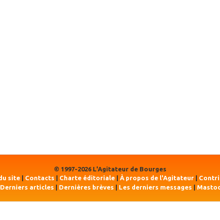
© 1997-2026 L'Agitateur de Bourges
du site
|
Contacts
|
Charte éditoriale
|
À propos de l'Agitateur
|
Contr
Derniers articles
|
Dernières brèves
|
Les derniers messages
|
Masto