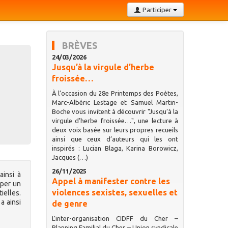
Participer
BRÈVES
24/03/2026
Jusqu’à la virgule d’herbe
froissée…
À l’occasion du 28e Printemps des Poètes,
Marc-Albéric Lestage et Samuel Martin-
Boche vous invitent à découvrir "Jusqu’à la
virgule d’herbe froissée…", une lecture à
deux voix basée sur leurs propres recueils
ainsi que ceux d’auteurs qui les ont
inspirés : Lucian Blaga, Karina Borowicz,
Jacques (…)
26/11/2025
insi à
Appel à manifester contre les
uper un
violences sexistes, sexuelles et
elles.
a ainsi
de genre
L’inter-organisation CIDFF du Cher –
Planning Familial du Cher – Union syndicale