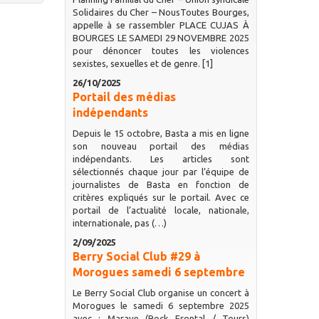
Solidaires du Cher – NousToutes Bourges,
appelle à se rassembler PLACE CUJAS À
BOURGES LE SAMEDI 29 NOVEMBRE 2025
pour dénoncer toutes les violences
sexistes, sexuelles et de genre. [1]
26/10/2025
Portail des médias
indépendants
Depuis le 15 octobre, Basta a mis en ligne
son nouveau portail des médias
indépendants. Les articles sont
sélectionnés chaque jour par l’équipe de
journalistes de Basta en fonction de
critères expliqués sur le portail. Avec ce
portail de l’actualité locale, nationale,
internationale, pas (…)
2/09/2025
Berry Social Club #29 à
Morogues samedi 6 septembre
Le Berry Social Club organise un concert à
Morogues le samedi 6 septembre 2025
avec : Marave (Rock Frontal / Tours)