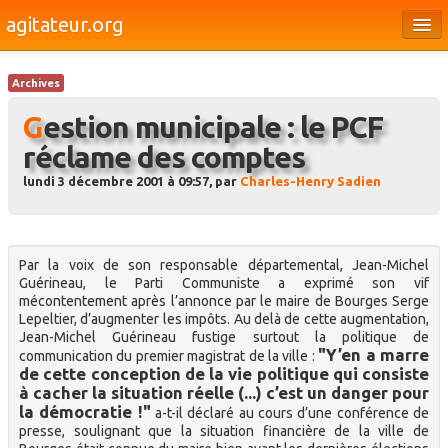
agitateur.org
Éditoriaux
Archives
Bourges & le Cher
Gestion municipale : le PCF
Société
réclame des comptes
Culture
lundi 3 décembre 2001 à 09:57, par
Charles-Henry Sadien
Médias
Dossiers
Par la voix de son responsable départemental, Jean-Michel
Guérineau, le Parti Communiste a exprimé son vif
Brèves
mécontentement après l’annonce par le maire de Bourges Serge
Lepeltier, d’augmenter les impôts. Au delà de cette augmentation,
Jean-Michel Guérineau fustige surtout la politique de
"Y’en a marre
communication du premier magistrat de la ville :
de cette conception de la vie politique qui consiste
à cacher la situation réelle (...) c’est un danger pour
la démocratie !"
a-t-il déclaré au cours d’une conférence de
presse, soulignant que la situation financière de la ville de