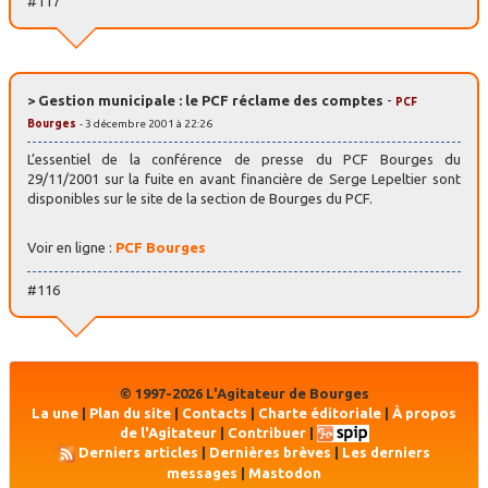
#117
> Gestion municipale : le PCF réclame des comptes
-
PCF
Bourges
- 3 décembre 2001 à 22:26
L’essentiel de la conférence de presse du PCF Bourges du
29/11/2001 sur la fuite en avant financière de Serge Lepeltier sont
disponibles sur le site de la section de Bourges du PCF.
Voir en ligne :
PCF Bourges
#116
© 1997-2026 L'Agitateur de Bourges
La une
|
Plan du site
|
Contacts
|
Charte éditoriale
|
À propos
de l'Agitateur
|
Contribuer
|
Derniers articles
|
Dernières brèves
|
Les derniers
messages
|
Mastodon